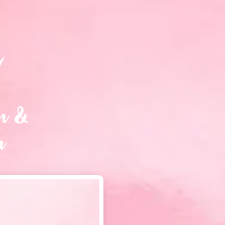
n
 & 
n