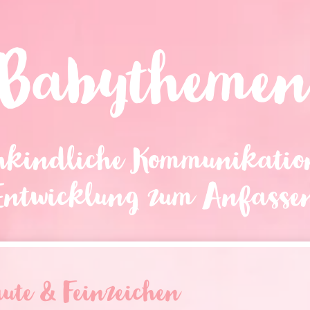
Babytheme
hkindliche Kommunikation
Entwicklung zum Anfasse
ute & Feinzeichen