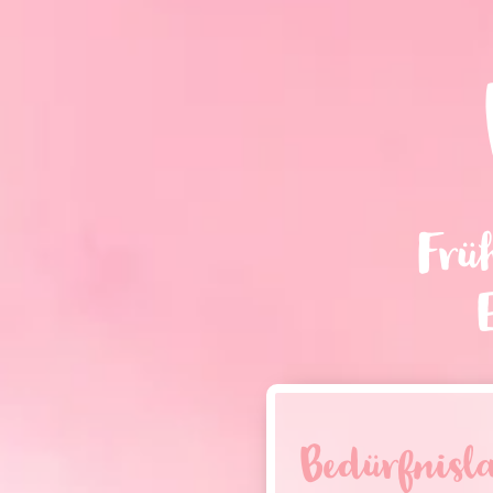
Frü
Bedürfnisla